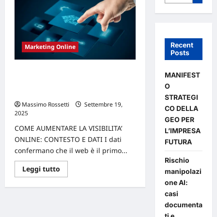
Recent
Marketing Online
Posts
COME AUMENTARE LA VISIBILITA’
MANIFEST
ONLINE E PERCHÉ INVESTIRE PER
O
AUMENTARLA
STRATEGI
Massimo Rossetti
Settembre 19,
CO DELLA
2025
GEO PER
COME AUMENTARE LA VISIBILITA’
L’IMPRESA
ONLINE: CONTESTO E DATI I dati
FUTURA
confermano che il web è il primo...
Rischio
Leggi
Leggi tutto
manipolazi
di
più
one AI:
su
casi
COME
AUMENTARE
documenta
LA
VISIBILITA’
ti e