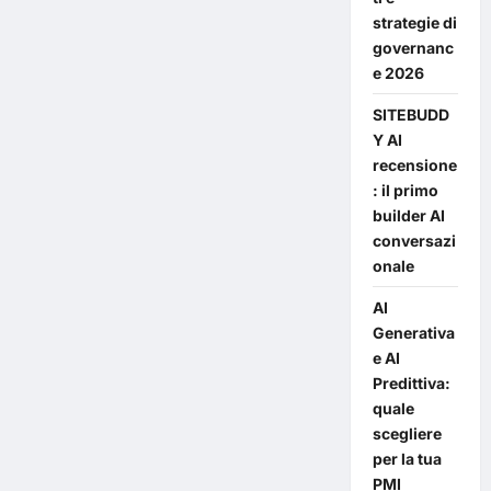
ONLINE
strategie di
E
PERCHÉ
governanc
INVESTIRE
e 2026
PER
AUMENTARLA
SITEBUDD
Y AI
recensione
: il primo
builder AI
conversazi
onale
AI
Generativa
e AI
Predittiva:
quale
scegliere
per la tua
PMI