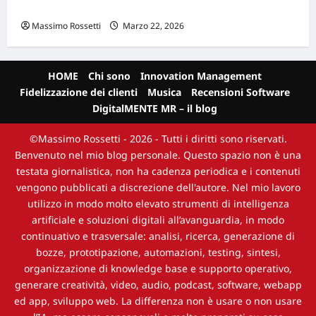
scegliere per la tua PMI
Massimo Rossetti
Marzo 22, 2026
HOME
Chi sono
Innovation Management
Fidelizzazione dei clienti
Musica
Recensioni Software
DigitalMENTE MR – il blog
©Massimo Rossetti - 2026 - Tutti i diritti sono riservati.
Benvenuto nel mio blog personale. Questo spazio non è una
testata giornalistica, non ha cadenza periodica e i contenuti
vengono pubblicati a discrezione dell'autore. Nel mio lavoro
utilizzo in modo molto elevato strumenti di intelligenza
artificiale e soluzioni digitali all’avanguardia, in modo
continuativo e trasversale: analisi, ricerca, generazione di
bozze, prototipazione, automazioni, testing, sintesi,
organizzazione di knowledge base e supporto operativo,
generare creatività, video, audio, podcast, software, webapp
ed app, sviluppo web. La differenza non è usare o non usare