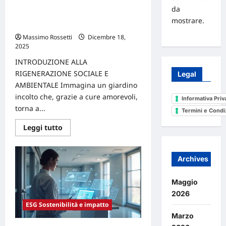
Come le aziende possono diventare
da
pilastri della rigenerazione sociale e
mostrare.
ambientale
Massimo Rossetti
Dicembre 18,
2025
0
INTRODUZIONE ALLA
RIGENERAZIONE SOCIALE E
Legal
AMBIENTALE Immagina un giardino
incolto che, grazie a cure amorevoli,
Informativa Priv
torna a...
Termini e Condi
Leggi
Leggi tutto
di
più
su
Come
Archives
le
aziende
possono
Maggio
diventare
pilastri
2026
della
rigenerazione
ESG Sostenibilità e impatto
sociale
Marzo
e
ambientale