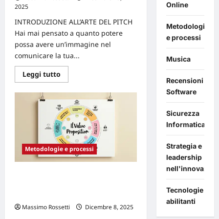
Online
2025
0
INTRODUZIONE ALL’ARTE DEL PITCH
Metodologie
Hai mai pensato a quanto potere
e processi
possa avere un’immagine nel
comunicare la tua...
Musica
Leggi
Leggi tutto
di
Recensioni
più
Software
su
Il
potere
Sicurezza
della
comunicazione
Informatica
visiva
nel
pitch
Strategia e
di
Metodologie e processi
innovazione
leadership
nell'innovazion
Il Value Proposition Canvas come
strumento essenziale per il tuo
Tecnologie
nuovo prodotto
abilitanti
Massimo Rossetti
Dicembre 8, 2025
0