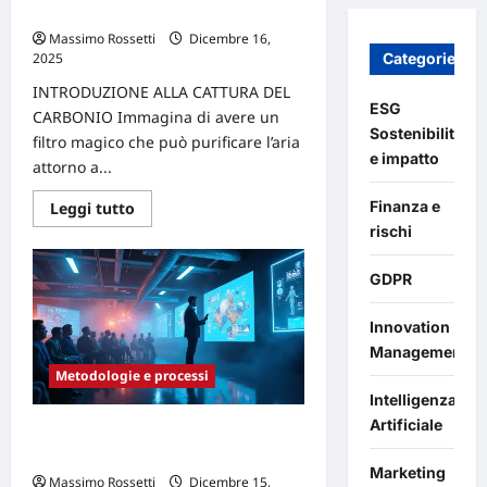
cambiamento
per ridurre le emissioni residue
Massimo Rossetti
Dicembre 16,
Categories
2025
0
INTRODUZIONE ALLA CATTURA DEL
ESG
CARBONIO Immagina di avere un
Sostenibilità
filtro magico che può purificare l’aria
e impatto
attorno a...
Finanza e
Leggi
Leggi tutto
di
rischi
più
su
La
GDPR
cattura
del
carbonio
Innovation
come
chiave
Management
per
ridurre
Metodologie e processi
le
Intelligenza
emissioni
residue
Artificiale
Il potere della comunicazione visiva
nel pitch di innovazione
Marketing
Massimo Rossetti
Dicembre 15,