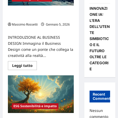
INNOVAZI
Il Business Design come chiave per
ONE IA:
l’innovazione aziendale
L’ERA
Massimo Rossetti
Gennaio 5, 2026
DELL’UTEN
0
TE
INTRODUZIONE AL BUSINESS
SIMBIOTIC
DESIGN Immagina il Business
O E IL
Design come un ponte che collega la
FUTURO
creatività alla realtà...
OLTRE LE
CATEGORI
Leggi
Leggi tutto
di
E
più
su
Il
Business
Design
come
Recent
chiave
per
Comments
l’innovazione
aziendale
ESG Sostenibilità e impatto
Nessun
commento