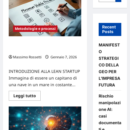
Recent
Metodologie e processi
Posts
Lean Startup e stabilità aziendale:
MANIFEST
un equilibrio possibile
O
Massimo Rossetti
Gennaio 7, 2026
STRATEGI
0
CO DELLA
INTRODUZIONE ALLA LEAN STARTUP
GEO PER
Immagina di essere un capitano di
L’IMPRESA
una nave in un mare in costante...
FUTURA
Leggi
Leggi tutto
Rischio
di
manipolazi
più
su
one AI:
Lean
Startup
casi
e
documenta
stabilità
aziendale:
ti e