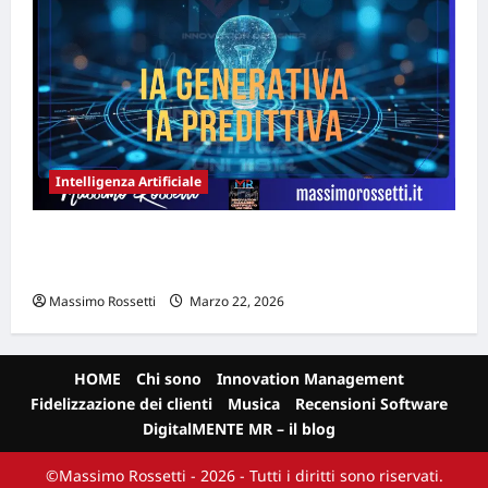
Intelligenza Artificiale
AI Generativa e AI Predittiva: quale
scegliere per la tua PMI
Massimo Rossetti
Marzo 22, 2026
HOME
Chi sono
Innovation Management
Fidelizzazione dei clienti
Musica
Recensioni Software
DigitalMENTE MR – il blog
©Massimo Rossetti - 2026 - Tutti i diritti sono riservati.