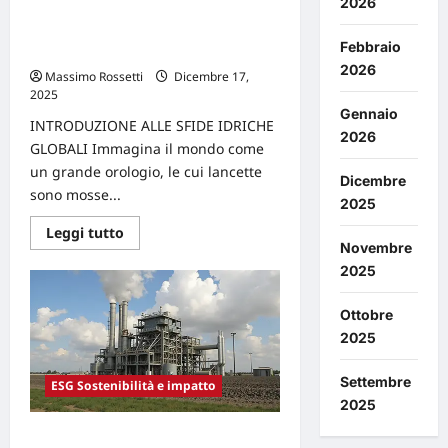
2026
Soluzioni innovative per la gestione
delle risorse idriche in un mondo in
Febbraio
cambiamento
2026
Massimo Rossetti
Dicembre 17,
2025
0
Gennaio
INTRODUZIONE ALLE SFIDE IDRICHE
2026
GLOBALI Immagina il mondo come
un grande orologio, le cui lancette
Dicembre
sono mosse...
2025
Leggi
Leggi tutto
di
Novembre
più
2025
su
Soluzioni
innovative
per
Ottobre
la
2025
gestione
delle
risorse
Settembre
idriche
ESG Sostenibilità e impatto
in
2025
un
mondo
La cattura del carbonio come chiave
in