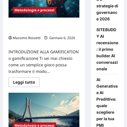
un
equilibrio
strategie di
possibile
Metodologie e processi
governanc
e 2026
Gamification e Idea Management:
SITEBUDD
innovazione semplificata
Y AI
Massimo Rossetti
Gennaio 6, 2026
recensione
0
: il primo
INTRODUZIONE ALLA GAMIFICATION
builder AI
o gamificazione Ti sei mai chiesto
conversazi
come un semplice gioco possa
onale
trasformare il modo...
AI
Leggi
Leggi tutto
di
Generativa
più
e AI
su
Gamification
Predittiva:
e
Idea
quale
Management:
scegliere
innovazione
semplificata
per la tua
PMI
Metodologie e processi