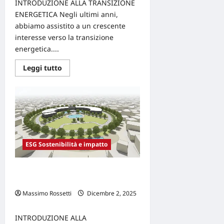
INTRODUZIONE ALLA TRANSIZIONE
ENERGETICA Negli ultimi anni,
abbiamo assistito a un crescente
interesse verso la transizione
energetica....
Leggi
Leggi tutto
di
più
su
TRANSIZIONE
ENERGETICA,
Smart
Grid
e
energy-
as-
a-
ESG Sostenibilità e impatto
service
come
leve
Progettazione sostenibile e circular
per
l’efficienza
design per un’economia circolare
aziendale
Massimo Rossetti
Dicembre 2, 2025
0
INTRODUZIONE ALLA