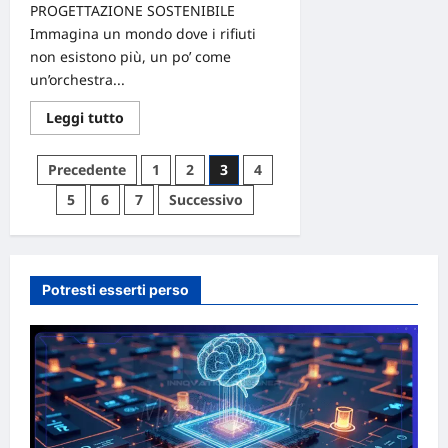
PROGETTAZIONE SOSTENIBILE
Immagina un mondo dove i rifiuti
non esistono più, un po’ come
un’orchestra...
Leggi
Leggi tutto
di
più
su
Paginazione
Precedente
1
2
3
4
Progettazione
sostenibile
degli
5
6
7
Successivo
e
circular
articoli
design
per
un’economia
circolare
Potresti esserti perso