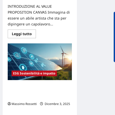
INTRODUZIONE AL VALUE
PROPOSITION CANVAS Immagina di
essere un abile artista che sta per
dipingere un capolavoro...
Leggi
Leggi tutto
di
più
su
Il
Value
Proposition
Canvas
come
strumento
essenziale
per
ESG Sostenibilità e impatto
il
tuo
nuovo
TRANSIZIONE ENERGETICA, Smart
prodotto
Grid e energy-as-a-service come
leve per l’efficienza aziendale
Massimo Rossetti
Dicembre 3, 2025
0