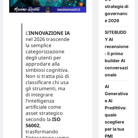
strategie di
governanc
e 2026
SITEBUDD
L’
INNOVAZIONE
IA
nel 2026 trascende
Y AI
la semplice
recensione
categorizzazione
: il primo
degli utenti per
builder AI
approdare alla
conversazi
simbiosi cognitiva.
onale
Non si tratta più di
classificare chi usa
AI
gli strumenti, ma
Generativa
di integrare
l’intelligenza
e AI
artificiale come
Predittiva:
asset strategico
quale
secondo la
ISO
scegliere
56002
,
per la tua
trasformando
PMI
l’interazione uomo-