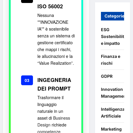
ISO 56002
Nessuna
Categories
**INNOVAZIONE
IA** è sostenibile
ESG
senza un sistema di
Sostenibilità
gestione certificato
e impatto
che mappi i rischi,
le allucinazioni e la
Finanza e
“Value Realization”.
rischi
GDPR
INGEGNERIA
03
DEI PROMPT
Innovation
Management
Trasformare il
linguaggio
Intelligenza
naturale in un
Artificiale
asset di
Business
Design
richiede
Marketing
competenze