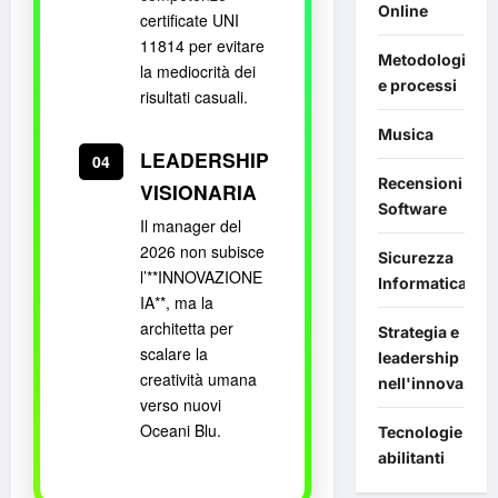
Online
certificate UNI
11814 per evitare
Metodologie
la mediocrità dei
e processi
risultati casuali.
Musica
LEADERSHIP
04
Recensioni
VISIONARIA
Software
Il manager del
2026 non subisce
Sicurezza
l’**INNOVAZIONE
Informatica
IA**, ma la
architetta per
Strategia e
scalare la
leadership
creatività umana
nell'innovazion
verso nuovi
Oceani Blu.
Tecnologie
abilitanti