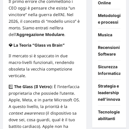
Il primo errore che commettono i
Online
CEO oggi è pensare che esista “un
vincitore” nella guerra dell’AI. Nel
Metodologie
2026, il concetto di “modello unico” è
e processi
morto. Siamo entrati nell’era
dell’
Aggregazione Modulare
.
Musica
💎 La Teoria “Glass vs Brain”
Recensioni
Software
Il
mercato
si è spaccato in due
macro-livelli funzionali, rendendo
Sicurezza
obsoleta la vecchia competizione
Informatica
verticale.
Strategia e
1️⃣
The Glass (Il Vetro):
È l’interfaccia
leadership
proprietaria che possiede l’utente.
nell'innovazion
Apple, Meta, e in parte Microsoft OS.
A questo livello, la priorità è la
Tecnologie
context awareness
(il dispositivo sa
abilitanti
dove sei, cosa guardi, qual è il tuo
battito cardiaco). Apple non ha