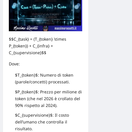
$$C_{task} = (T_{token} \times
P_{token}) + C_{infra} +
C_{supervisione}$$
Dove:
$T_{token}$: Numero di token
(parole/concetti) processati.
$P_{token}$: Prezzo per milione di
token (che nel 2026 è crollato del
90% rispetto al 2024).
$C_{supervisione}$: Il costo
dell’umano che controlla il
risultato.