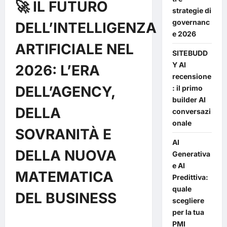
🚀 IL FUTURO
strategie di
governanc
DELL’INTELLIGENZA
e 2026
ARTIFICIALE NEL
SITEBUDD
Y AI
2026: L’ERA
recensione
DELL’AGENCY,
: il primo
builder AI
DELLA
conversazi
onale
SOVRANITÀ E
AI
DELLA NUOVA
Generativa
e AI
MATEMATICA
Predittiva:
quale
DEL BUSINESS
scegliere
per la tua
PMI