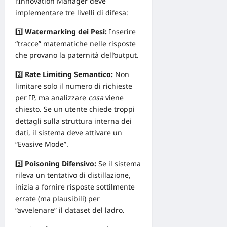
l’Innovation Manager deve
implementare tre livelli di difesa:
1️⃣
Watermarking dei Pesi:
Inserire
“tracce” matematiche nelle risposte
che provano la paternità dell’output.
2️⃣
Rate Limiting Semantico:
Non
limitare solo il numero di richieste
per IP, ma analizzare
cosa
viene
chiesto. Se un utente chiede troppi
dettagli sulla struttura interna dei
dati, il sistema deve attivare un
“Evasive Mode”.
3️⃣
Poisoning Difensivo:
Se il sistema
rileva un tentativo di distillazione,
inizia a fornire risposte sottilmente
errate (ma plausibili) per
“avvelenare” il dataset del ladro.