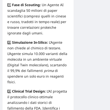
1️⃣
Fase di Scouting:
Un Agente AI
scandaglia 50 milioni di paper
scientifici (compresi quelli in cinese
e russo, tradotti in tempo reale) per
trovare correlazioni proteiche
ignorate dagli umani.
2️⃣
Simulazione In-Silico:
L’Agente
non chiede al chimico di testare.
L’Agente simula 10.000 varianti della
molecola in un ambiente virtuale
(Digital Twin molecolare), scartando
il 99,9% dei fallimenti
prima
di
spendere un solo euro in reagenti
fisici.
3️⃣
Clinical Trial
Design
:
L’AI progetta
il protocollo clinico ottimale
analizzando i dati storici di
fallimento della FDA. Identifica i