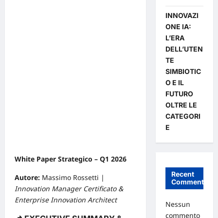
INNOVAZI
ONE IA:
L’ERA
DELL’UTEN
TE
SIMBIOTIC
O E IL
FUTURO
OLTRE LE
CATEGORI
E
White Paper Strategico – Q1 2026
Recent
Autore:
Massimo Rossetti |
Comments
Innovation Manager
Certificato &
Enterprise
Innovation
Architect
Nessun
commento