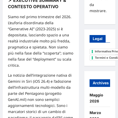
📌 EXECUTIVE SUMMARY &
da
CONTESTO OPERATIVO
mostrare.
Siamo nel primo trimestre del 2026.
L’euforia disordinata della
“Generative AI” (2023-2025) si è
depositata, lasciando spazio a una
Legal
realtà industriale molto più fredda,
pragmatica e spietata. Non siamo
Informativa Priv
più nella fase della “scoperta”; siamo
Termini e Condi
nella fase del “deployment” su scala
critica.
La notizia dell’integrazione nativa di
Gemini in Siri (iOS 26.4) e l’adozione
Archives
dell’infrastruttura multi-modello da
parte del Pentagono (progetto
Maggio
GenAI.mil) non sono semplici
2026
aggiornamenti tecnologici. Sono i
marcatori storici di un cambio di
Marzo
paradigma: il passaggio dall’AI come