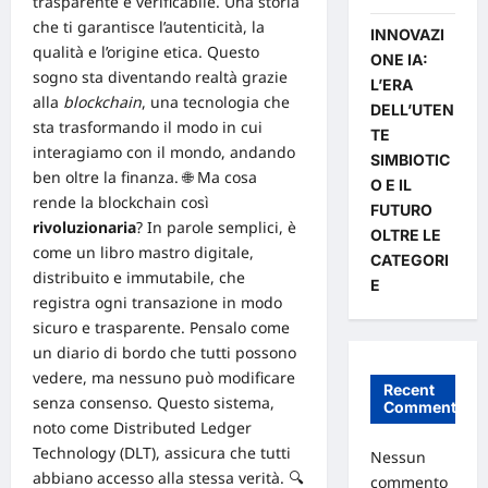
trasparente e verificabile. Una storia
che ti garantisce l’autenticità, la
INNOVAZI
qualità e l’origine etica. Questo
ONE IA:
sogno sta diventando realtà grazie
L’ERA
alla
blockchain
, una tecnologia che
DELL’UTEN
sta trasformando il modo in cui
TE
interagiamo con il mondo, andando
SIMBIOTIC
ben oltre la finanza. 🌐 Ma cosa
O E IL
rende la blockchain così
FUTURO
rivoluzionaria
? In parole semplici, è
OLTRE LE
come un libro mastro digitale,
CATEGORI
distribuito e immutabile, che
E
registra ogni transazione in modo
sicuro e trasparente. Pensalo come
un diario di bordo che tutti possono
vedere, ma nessuno può modificare
Recent
senza consenso. Questo sistema,
Comments
noto come
Distributed Ledger
Technology (DLT)
, assicura che tutti
Nessun
abbiano accesso alla stessa verità. 🔍
commento