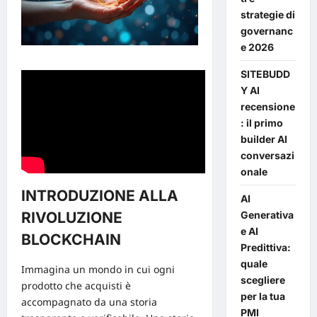
strategie di
governanc
e 2026
SITEBUDD
Y AI
recensione
: il primo
builder AI
conversazi
onale
INTRODUZIONE ALLA
AI
Generativa
RIVOLUZIONE
e AI
BLOCKCHAIN
Predittiva:
quale
Immagina un mondo in cui ogni
scegliere
prodotto che acquisti è
per la tua
accompagnato da una storia
PMI