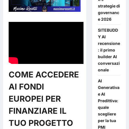
strategie di
governanc
e 2026
SITEBUDD
Y AI
recensione
: il primo
builder AI
conversazi
onale
COME ACCEDERE
AI
AI FONDI
Generativa
e AI
EUROPEI PER
Predittiva:
quale
FINANZIARE IL
scegliere
per la tua
TUO PROGETTO
PMI