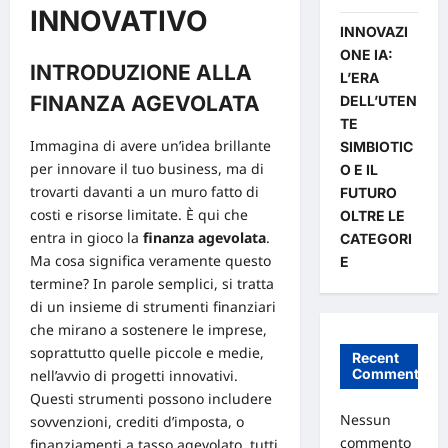
INNOVATIVO
INNOVAZI
ONE IA:
INTRODUZIONE ALLA
L’ERA
FINANZA AGEVOLATA
DELL’UTEN
TE
Immagina di avere un’idea brillante
SIMBIOTIC
per innovare il tuo business, ma di
O E IL
trovarti davanti a un muro fatto di
FUTURO
costi e risorse limitate. È qui che
OLTRE LE
entra in gioco la
finanza agevolata
.
CATEGORI
Ma cosa significa veramente questo
E
termine? In parole semplici, si tratta
di un insieme di strumenti finanziari
che mirano a sostenere le imprese,
soprattutto quelle piccole e medie,
Recent
Comments
nell’avvio di progetti innovativi.
Questi strumenti possono includere
Nessun
sovvenzioni, crediti d’imposta, o
commento
finanziamenti a tasso agevolato, tutti