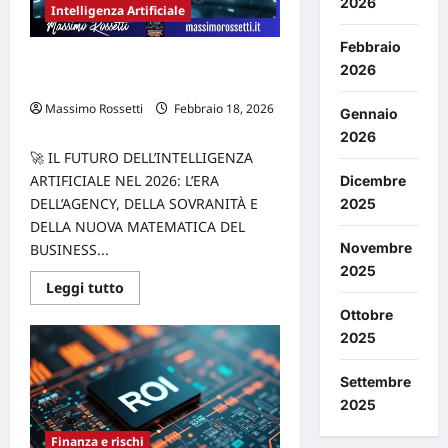
2026
Intelligenza Artificiale
Febbraio
IL FUTURO DELL’INTELLIGENZA
2026
ARTIFICIALE NEL 2026
Massimo Rossetti
Febbraio 18, 2026
Gennaio
0
2026
🚀 IL FUTURO DELL’INTELLIGENZA
ARTIFICIALE NEL 2026: L’ERA
Dicembre
DELL’AGENCY, DELLA SOVRANITÀ E
2025
DELLA NUOVA MATEMATICA DEL
Novembre
BUSINESS...
2025
Leggi
Leggi tutto
di
più
Ottobre
su
2025
IL
FUTURO
DELL’INTELLIGENZA
Settembre
ARTIFICIALE
NEL
2025
2026
Finanza e rischi