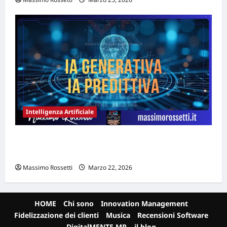
Intelligenza Artificiale
AI Generativa e AI Predittiva: quale
scegliere per la tua PMI
Massimo Rossetti
Marzo 22, 2026
HOME
Chi sono
Innovation Management
Fidelizzazione dei clienti
Musica
Recensioni Software
DigitalMENTE MR – il blog