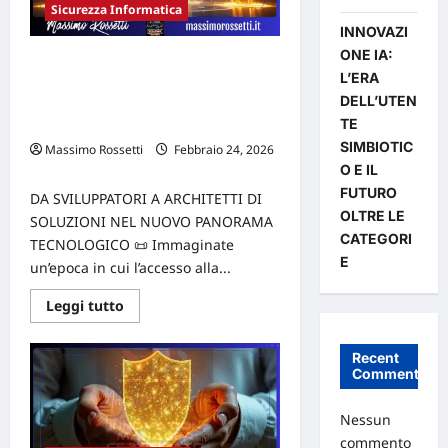
Sicurezza Informatica
gestione
del
INNOVAZI
rischio
strategico
ONE IA:
DA SVILUPPATORI AD ARCHITETTI DI
–
L’ERA
LA
SOLUZIONI NEL NUOVO PANORAMA
SINTESI
DELL’UTEN
TECNOLOGICO ED IL RISCHIO DEL
TE
DEBITO TECNICO
SIMBIOTIC
Massimo Rossetti
Febbraio 24, 2026
0
O E IL
FUTURO
DA SVILUPPATORI A ARCHITETTI DI
OLTRE LE
SOLUZIONI NEL NUOVO PANORAMA
CATEGORI
TECNOLOGICO 📜 Immaginate
E
un’epoca in cui l’accesso alla...
Leggi
Leggi tutto
di
più
su
Recent
DA
Comments
SVILUPPATORI
AD
ARCHITETTI
DI
Nessun
SOLUZIONI
commento
NEL