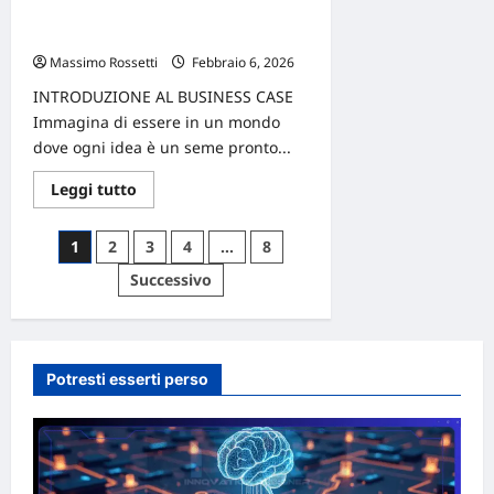
Business Case Che Convince Il
Board A Investire In Innovazione
Massimo Rossetti
Febbraio 6, 2026
INTRODUZIONE AL BUSINESS CASE
Immagina di essere in un mondo
dove ogni idea è un seme pronto...
Leggi
Leggi tutto
di
più
su
Paginazione
1
2
3
4
…
8
3
Passaggi
degli
Successivo
Per
Presentare
articoli
Un
Business
Case
Che
Convince
Potresti esserti perso
Il
Board
A
Investire
In
Innovazione