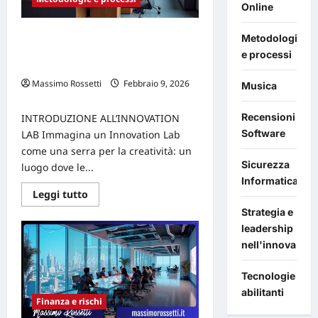
Online
Tipologie di innovation lab e come
Metodologie
evitare che diventino parchi gioco
e processi
aziendali
Massimo Rossetti
Febbraio 9, 2026
Musica
0
Recensioni
INTRODUZIONE ALL’INNOVATION
Software
LAB Immagina un Innovation Lab
come una serra per la creatività: un
Sicurezza
luogo dove le...
Informatica
Leggi
Leggi tutto
di
Strategia e
più
su
leadership
Tipologie
di
nell'innovazion
innovation
lab
e
Tecnologie
come
abilitanti
evitare
Finanza e rischi
che
diventino