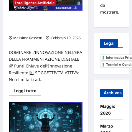
Intelligenza Artificiale
NUOVO
da
PANORAMA
TECNOLOGICO
mostrare.
ED
DOMINARE L’INNOVAZIONE
IL
RISCHIO
NELL’ERA DELLA
DEL
FRAMMENTAZIONE DIGITALE
DEBITO
TECNICO
Massimo Rossetti
Febbraio 19, 2026
0
Legal
DOMINARE L’INNOVAZIONE NELL’ERA
Informativa Priv
DELLA FRAMMENTAZIONE DIGITALE
Termini e Condi
🌈 Punti Chiave dell’Innovazione
Resiliente 1️⃣ SOGGETTIVITÀ ATTIVA:
Non limitarti ad...
Leggi
Leggi tutto
Archives
di
più
su
Maggio
DOMINARE
L’INNOVAZIONE
2026
NELL’ERA
DELLA
FRAMMENTAZIONE
Marzo
DIGITALE