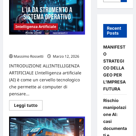
Intelligenza Artificiale
Recent
Posts
Da strumento a sistema operativo:
MANIFEST
riprogettare l’approccio all’IA
O
Massimo Rossetti
Marzo 12, 2026
STRATEGI
INTRODUZIONE ALL’INTELLIGENZA
CO DELLA
ARTIFICIALE L’intelligenza artificiale
GEO PER
(AI) è come un cervello tecnologico
L’IMPRESA
che permette ai computer di
FUTURA
pensare...
Rischio
Leggi
Leggi tutto
manipolazi
di
più
one AI:
su
casi
Da
strumento
documenta
a
sistema
ti e