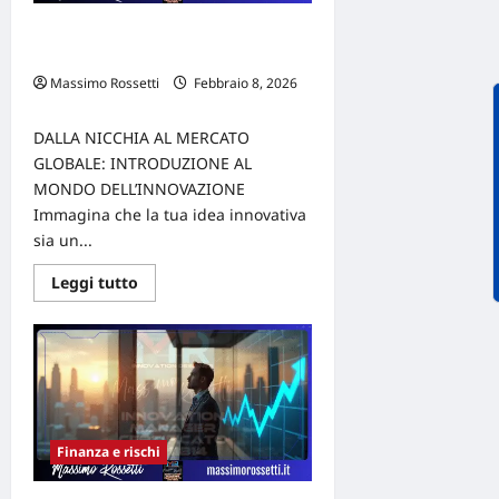
parchi
gioco
Strategie Per Passare Dalla Nicchia
aziendali
Al Mercato Globale Dell’innovazione
Massimo Rossetti
Febbraio 8, 2026
0
DALLA NICCHIA AL MERCATO
GLOBALE: INTRODUZIONE AL
MONDO DELL’INNOVAZIONE
Immagina che la tua idea innovativa
sia un...
Leggi
Leggi tutto
di
più
su
Strategie
Per
Passare
Dalla
Nicchia
Al
Mercato
Finanza e rischi
Globale
Dell’innovazione