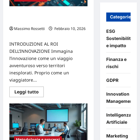
Come calcolare il ROI
Categories
dell’innovazione nei progetti incerti
Massimo Rossetti
Febbraio 10, 2026
ESG
0
Sostenibilità
INTRODUZIONE AL ROI
e impatto
DELL’INNOVAZIONE Immagina
l’innovazione come un viaggio
Finanza e
avventuroso verso territori
rischi
inesplorati. Proprio come un
viaggiatore...
GDPR
Leggi
Leggi tutto
Innovation
di
più
Management
su
Come
calcolare
Intelligenza
il
ROI
Artificiale
dell’innovazione
nei
progetti
Marketing
incerti
Metodologie e processi