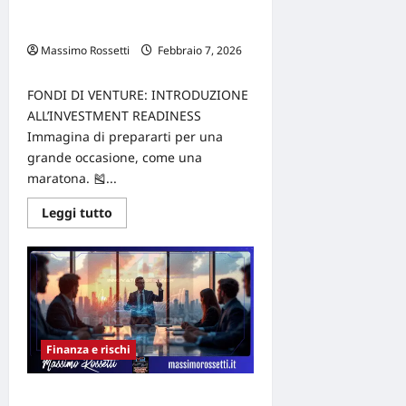
10 Strategie Per Preparare La Tua
Azienda Ai Fondi Di Venture
Massimo Rossetti
Febbraio 7, 2026
0
FONDI DI VENTURE: INTRODUZIONE
ALL’INVESTMENT READINESS
Immagina di prepararti per una
grande occasione, come una
maratona. 🎽...
Leggi
Leggi tutto
di
più
su
10
Strategie
Per
Preparare
La
Tua
Azienda
Finanza e rischi
Ai
Fondi
Di
Venture
3 Passaggi Per Presentare Un