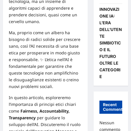
tecnologia, ma un insieme di
algoritmi capaci di apprendere e
INNOVAZI
prendere decisioni, quasi come un
ONE IA:
cervello umano.
L’ERA
DELL’UTEN
Ma, proprio come un albero ha
TE
bisogno di radici solide per crescere
SIMBIOTIC
sano, così l’AI necessita di una base
O E IL
etica per prosperare in modo giusto
FUTURO
e responsabile. ✨ L’etica nell’AI è
OLTRE LE
fondamentale per garantire che
CATEGORI
queste tecnologie non amplifichino
E
le disuguaglianze esistenti o creino
nuovi problemi sociali.
In questo articolo, esploreremo
l’importanza di principi etici chiari
Recent
Comments
come
Fairness, Accountability,
Transparency
per guidare lo
Nessun
sviluppo dell’AI. Discuteremo il ruolo
commento