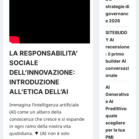
strategie di
governanc
e 2026
SITEBUDD
Y AI
recensione
LA RESPONSABILITA’
: il primo
builder AI
SOCIALE
conversazi
DELL’INNOVAZIONE:
onale
INTRODUZIONE
AI
ALL’ETICA DELL’AI
Generativa
e AI
Immagina l’intelligenza artificiale
Predittiva:
(
AI
) come un albero della
quale
conoscenza che cresce e si espande
scegliere
in ogni ramo della nostra vita
per la tua
quotidiana. 🌳 L’AI non è solo
PMI