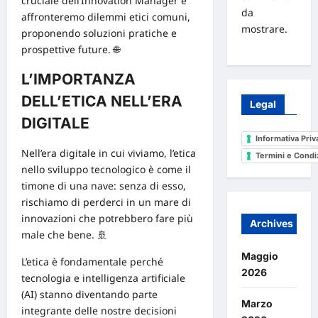
cruciale dell’Innovation Manager e
da
affronteremo dilemmi etici comuni,
mostrare.
proponendo soluzioni pratiche e
prospettive future. 🌐
L’IMPORTANZA
DELL’ETICA NELL’ERA
Legal
DIGITALE
Informativa Priv
Nell’era digitale in cui viviamo,
l’etica
Termini e Condi
nello sviluppo tecnologico
è come il
timone di una nave: senza di esso,
rischiamo di perderci in un mare di
innovazioni che potrebbero fare più
Archives
male che bene. 🚢
Maggio
L’etica è fondamentale perché
2026
tecnologia e
intelligenza artificiale
(AI) stanno diventando parte
Marzo
integrante delle nostre decisioni