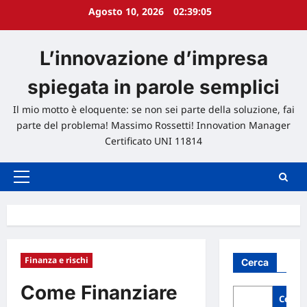
Vai
Agosto 10, 2026
02:39:06
al
contenuto
L’innovazione d’impresa
spiegata in parole semplici
Il mio motto è eloquente: se non sei parte della soluzione, fai
parte del problema! Massimo Rossetti! Innovation Manager
Certificato UNI 11814
Menu
principale
Finanza e rischi
Cerca
Come Finanziare
Cerca