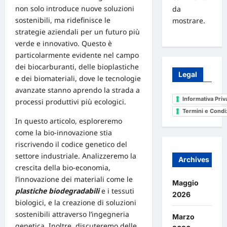
non solo introduce nuove soluzioni
da
sostenibili, ma ridefinisce le
mostrare.
strategie aziendali per un
futuro
più
verde e innovativo. Questo è
particolarmente evidente nel campo
dei biocarburanti, delle bioplastiche
Legal
e dei biomateriali, dove le tecnologie
avanzate stanno aprendo la strada a
Informativa Priv
processi produttivi più ecologici.
Termini e Condi
In questo articolo, esploreremo
come la bio-innovazione stia
riscrivendo il codice genetico del
settore industriale. Analizzeremo la
Archives
crescita della bio-economia,
l’innovazione dei materiali come le
Maggio
plastiche biodegradabili
e i tessuti
2026
biologici, e la creazione di soluzioni
sostenibili attraverso l’ingegneria
Marzo
genetica. Inoltre, discuteremo delle