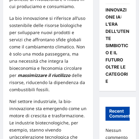
cui produciamo e consumiamo.
INNOVAZI
ONE IA:
La bio
innovazione
si riferisce all’uso
L’ERA
sostenibile delle risorse biologiche
DELL’UTEN
per sviluppare nuovi prodotti e
TE
servizi che affrontano
sfide
globali
SIMBIOTIC
come il cambiamento climatico. Non
O E IL
è solo una
moda
passeggera, ma
FUTURO
una necessità che integra la
OLTRE LE
bioeconomia e l’economia circolare
CATEGORI
per
massimizzare il riutilizzo
delle
E
risorse, riducendo la dipendenza da
combustibili fossili.
Nel
settore industriale
, la bio-
innovazione sta emergendo come un
Recent
motore di crescita e trasformazione.
Comments
Le industrie biotecnologiche, per
esempio, stanno vivendo
Nessun
un’accelerazione tecnologica che
commento