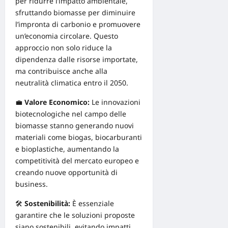
per ridurre l’impatto ambientale,
sfruttando biomasse per diminuire
l’impronta di
carbonio
e promuovere
un’economia circolare. Questo
approccio non solo riduce la
dipendenza dalle risorse importate,
ma contribuisce anche alla
neutralità climatica entro il 2050.
💼
Valore Economico:
Le innovazioni
biotecnologiche nel campo delle
biomasse stanno generando nuovi
materiali come biogas, biocarburanti
e bioplastiche, aumentando la
competitività del
mercato
europeo e
creando nuove opportunità di
business.
🛠️
Sostenibilità
:
È essenziale
garantire che le soluzioni proposte
siano sostenibili, evitando impatti