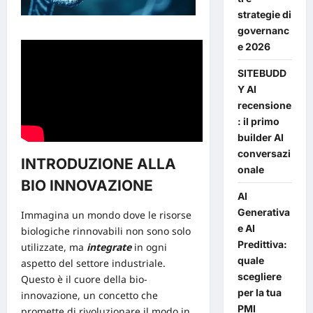
strategie di
governanc
e 2026
SITEBUDD
Y AI
recensione
: il primo
builder AI
conversazi
INTRODUZIONE ALLA
onale
BIO INNOVAZIONE
AI
Generativa
Immagina un mondo dove le risorse
e AI
biologiche rinnovabili non sono solo
Predittiva:
utilizzate, ma
integrate
in ogni
quale
aspetto del settore industriale.
scegliere
Questo è il cuore della
bio-
per la tua
innovazione
, un concetto che
PMI
promette di rivoluzionare il modo in