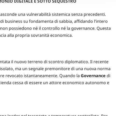
IMONIO DIGITALE È SOTTO SEQUESTRO
 nasconde una vulnerabilità sistemica senza precedenti.
 di business su fondamenta di sabbia, affidando l’intero
 non possiedono né il controllo né la governance. Questa
cia alla propria sovranità economica.
entata il nuovo terreno di scontro diplomatico.
Il recente
 isolato, ma un segnale premonitore di una nuova norma
essere revocato istantaneamente. Quando la
Governance
di
l’azienda cessa di essere un attore economico autonomo e
iana leader nel trasporto a temperatura controllata. Per