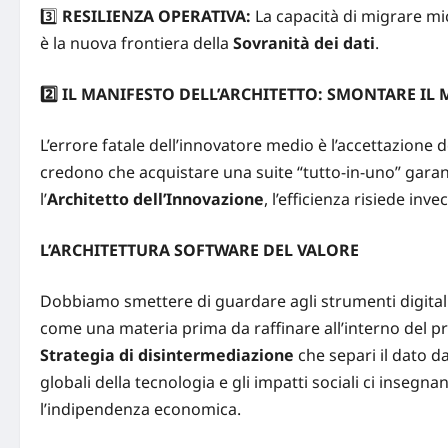
3️⃣
RESILIENZA OPERATIVA:
La capacità di migrare mic
è la nuova frontiera della
Sovranità dei dati
.
2️
⃣ IL MANIFESTO DELL’ARCHITETTO: SMONTARE IL
L’errore fatale dell’innovatore medio è l’accettazione de
credono che acquistare una suite “tutto-in-uno” garanti
l’
Architetto dell’Innovazione
, l’efficienza risiede in
L’ARCHITETTURA SOFTWARE DEL VALORE
Dobbiamo smettere di guardare agli strumenti digitali 
come una materia prima da raffinare all’interno del 
Strategia di disintermediazione
che separi il dato da
globali della tecnologia e gli impatti sociali
ci insegnano
l’indipendenza economica.