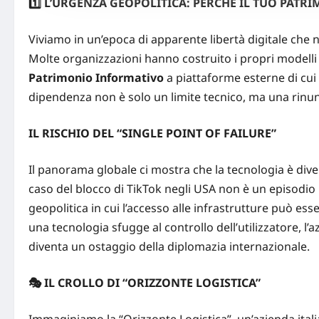
1️
⃣ L’URGENZA GEOPOLITICA: PERCHÉ IL TUO PATR
Viviamo in un’epoca di apparente libertà digitale che
Molte organizzazioni hanno costruito i propri modelli
Patrimonio Informativo
a piattaforme esterne di cui
dipendenza non è solo un limite tecnico, ma una rinun
IL
RISCHIO
DEL “SINGLE POINT OF FAILURE”
Il panorama globale ci mostra che la tecnologia è div
caso del blocco di TikTok negli USA
non è un episodio
geopolitica in cui l’accesso alle infrastrutture può 
una tecnologia sfugge al controllo dell’utilizzatore, 
diventa un ostaggio della diplomazia internazionale.
🎭 IL CROLLO DI “ORIZZONTE LOGISTICA”
Immaginiamo la “Orizzonte Logistica”, un’azienda ital