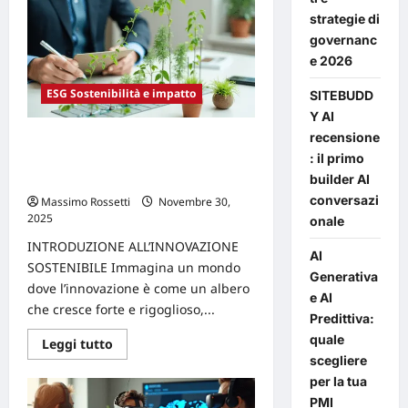
L’importanza
della
strategie di
comunicazione
governanc
della
sostenibilità
e 2026
per
la
reputazione
ESG Sostenibilità e impatto
SITEBUDD
del
Y AI
brand
recensione
Come gli Innovation Manager
: il primo
possono combattere il
builder AI
greenwashing
conversazi
Massimo Rossetti
Novembre 30,
2025
0
onale
INTRODUZIONE ALL’INNOVAZIONE
AI
SOSTENIBILE Immagina un mondo
Generativa
dove l’innovazione è come un albero
e AI
che cresce forte e rigoglioso,...
Predittiva:
quale
Leggi
Leggi tutto
di
scegliere
più
su
per la tua
Come
PMI
gli