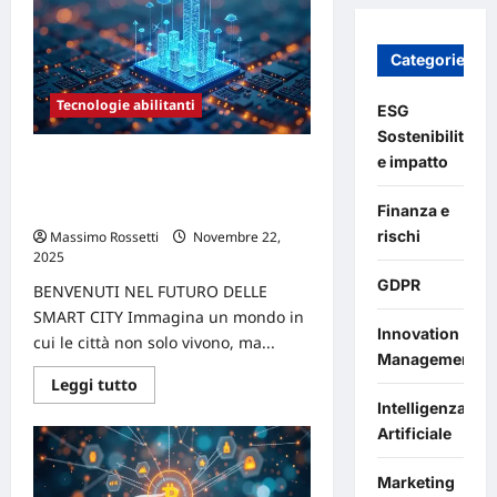
Iperautomazione
e
automazione
intelligente
Categories
rivoluzionano
le
catene
Tecnologie abilitanti
ESG
di
valore
Sostenibilità
e impatto
Le Smart City del futuro grazie alla
combinazione di 5G e edge
computing
Finanza e
rischi
Massimo Rossetti
Novembre 22,
2025
0
GDPR
BENVENUTI NEL FUTURO DELLE
SMART CITY Immagina un mondo in
Innovation
cui le città non solo vivono, ma...
Management
Leggi
Leggi tutto
di
Intelligenza
più
su
Artificiale
Le
Smart
City
Marketing
del