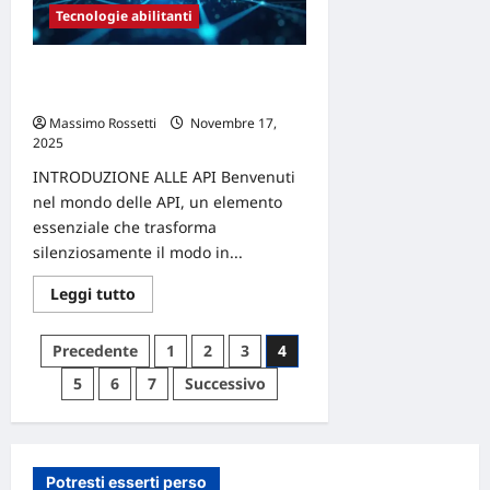
By
Design
Tecnologie abilitanti
(Security
by
design)
Come le API trasformano i modelli di
è
essenziale
business moderni
per
il
Massimo Rossetti
Novembre 17,
successo
2025
0
dei
prodotti
INTRODUZIONE ALLE API Benvenuti
nel mondo delle API, un elemento
essenziale che trasforma
silenziosamente il modo in...
Leggi
Leggi tutto
di
più
su
Paginazione
Precedente
1
2
3
4
Come
le
degli
5
6
7
Successivo
API
trasformano
articoli
i
modelli
di
business
moderni
Potresti esserti perso