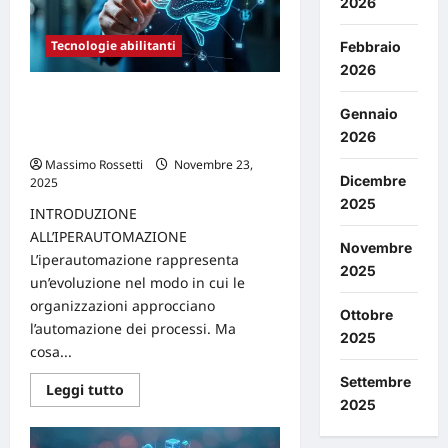
può
2026
rivoluzionare
il
tuo
Tecnologie abilitanti
Febbraio
approccio
2026
ai
dati
Come Iperautomazione e
Gennaio
automazione intelligente
2026
rivoluzionano le catene di valore
Massimo Rossetti
Novembre 23,
Dicembre
2025
0
2025
INTRODUZIONE
ALL’IPERAUTOMAZIONE
Novembre
L’iperautomazione rappresenta
2025
un’evoluzione nel modo in cui le
organizzazioni approcciano
Ottobre
l’automazione dei processi. Ma
2025
cosa...
Settembre
Leggi
Leggi tutto
di
2025
più
su
Come