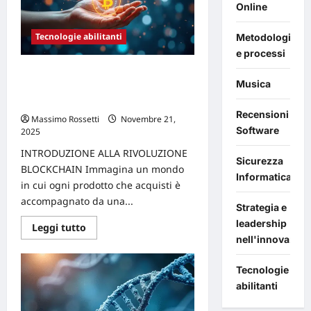
futuro
Online
grazie
alla
combinazione
Tecnologie abilitanti
Metodologie
di
e processi
5G
e
Come la Blockchain sta cambiando il
edge
Musica
computing
panorama della tracciabilità nel
settore moda
Recensioni
Massimo Rossetti
Novembre 21,
Software
2025
0
INTRODUZIONE ALLA RIVOLUZIONE
Sicurezza
BLOCKCHAIN Immagina un mondo
Informatica
in cui ogni prodotto che acquisti è
accompagnato da una...
Strategia e
leadership
Leggi
Leggi tutto
di
nell'innovazion
più
su
Come
Tecnologie
la
Blockchain
abilitanti
sta
cambiando