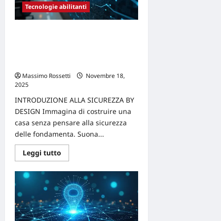
genetico
Tecnologie abilitanti
nel
settore
industriale
5 motivi per cui la Sicurezza By
Design (Security by design) è
essenziale per il successo dei
prodotti
Massimo Rossetti
Novembre 18,
2025
0
INTRODUZIONE ALLA SICUREZZA BY
DESIGN Immagina di costruire una
casa senza pensare alla sicurezza
delle fondamenta. Suona...
Leggi
Leggi tutto
di
più
su
5
motivi
per
cui
la
Sicurezza