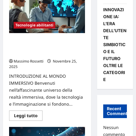
Innovation
Manager
INNOVAZI
possono
combattere
ONE IA:
il
L’ERA
greenwashing
Tecnologie abilitanti
DELL’UTEN
TE
RA, Realtà Aumentata e VR, Realtà
SIMBIOTIC
Virtuale per la collaborazione
O E IL
efficace in team
FUTURO
Massimo Rossetti
Novembre 25,
OLTRE LE
2025
0
CATEGORI
INTRODUZIONE AL MONDO
E
IMMERSIVO Benvenuti
nell’affascinante universo della
realtà immersiva, dove la tecnologia
e l’immaginazione si fondono...
Recent
Comments
Leggi
Leggi tutto
di
più
Nessun
su
RA,
commento