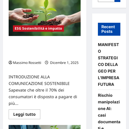
Recent
ESG Sostenibilità e impatto
Posts
L’importanza della comunicazione
MANIFEST
della sostenibilità per la reputazione
O
del brand
STRATEGI
Massimo Rossetti
Dicembre 1, 2025
CO DELLA
0
GEO PER
INTRODUZIONE ALLA
L’IMPRESA
COMUNICAZIONE SOSTENIBILE
FUTURA
Sapevate che oltre il 70% dei
Rischio
consumatori è disposto a pagare di
manipolazi
più...
one AI:
Leggi
Leggi tutto
casi
di
documenta
più
su
ti e