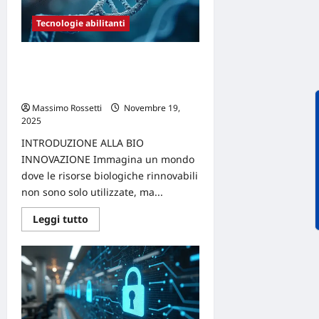
il
panorama
della
Tecnologie abilitanti
tracciabilità
nel
settore
Bio innovazione e la riscrittura del
moda
codice genetico nel settore
industriale
Massimo Rossetti
Novembre 19,
2025
0
INTRODUZIONE ALLA BIO
INNOVAZIONE Immagina un mondo
dove le risorse biologiche rinnovabili
non sono solo utilizzate, ma...
Leggi
Leggi tutto
di
più
su
Bio
innovazione
e
la
riscrittura
del
codice