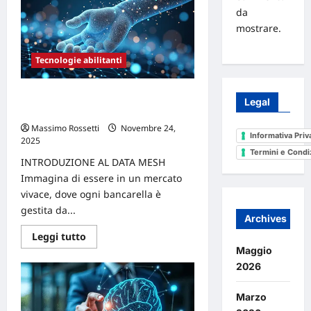
Realtà
Aumentata
da
e
mostrare.
VR,
Realtà
Virtuale
per
Tecnologie abilitanti
la
collaborazione
efficace
Come l’architettura data mesh può
in
Legal
team
rivoluzionare il tuo approccio ai dati
Massimo Rossetti
Novembre 24,
Informativa Priv
2025
0
Termini e Condi
INTRODUZIONE AL DATA MESH
Immagina di essere in un mercato
vivace, dove ogni bancarella è
gestita da...
Archives
Leggi
Leggi tutto
di
Maggio
più
su
2026
Come
l’architettura
data
Marzo
mesh