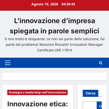
Vai
Agosto 10, 2026
04:29:46
al
contenuto
L’innovazione d’impresa
spiegata in parole semplici
Il mio motto è eloquente: se non sei parte della soluzione, fai
parte del problema! Massimo Rossetti! Innovation Manager
Certificato UNI 11814
Menu
principale
Strategia e leadership nell'innovazione
Cerca
Innovazione etica:
Cerca