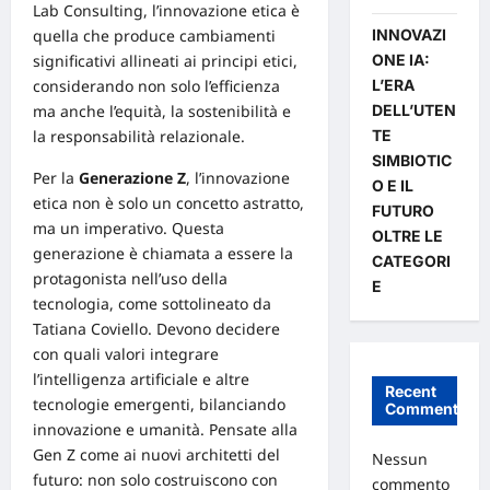
Lab Consulting
, l’innovazione etica è
INNOVAZI
quella che produce cambiamenti
ONE IA:
significativi allineati
ai
principi etici,
L’ERA
considerando non solo l’efficienza
DELL’UTEN
ma anche l’equità, la sostenibilità e
TE
la responsabilità relazionale.
SIMBIOTIC
Per la
Generazione Z
, l’innovazione
O E IL
etica non è solo un concetto astratto,
FUTURO
ma un imperativo. Questa
OLTRE LE
generazione è chiamata a essere la
CATEGORI
protagonista nell’uso della
E
tecnologia, come sottolineato da
Tatiana Coviello
. Devono decidere
con quali valori integrare
l’intelligenza artificiale e altre
Recent
tecnologie emergenti, bilanciando
Comments
innovazione e umanità. Pensate alla
Gen Z come ai nuovi architetti del
Nessun
futuro: non solo costruiscono con
commento