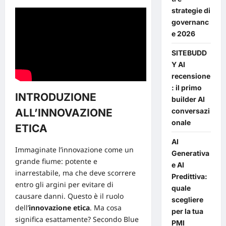
strategie di
governanc
e 2026
SITEBUDD
Y AI
recensione
: il primo
INTRODUZIONE
builder AI
conversazi
ALL’INNOVAZIONE
onale
ETICA
AI
Immaginate l’innovazione come un
Generativa
grande fiume: potente e
e AI
inarrestabile, ma che deve scorrere
Predittiva:
entro gli argini per evitare di
quale
causare danni. Questo è il ruolo
scegliere
dell’
innovazione
etica
. Ma cosa
per la tua
significa esattamente? Secondo
Blue
PMI